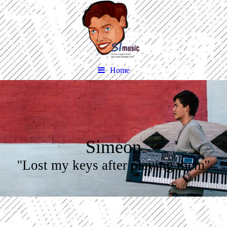
Home
Simeon
''Lost my keys after playing them''