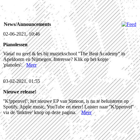
News/Announcements
02-06-2021, 10:46
Pianolessen
Vanaf nu geef ik les bij muziekschool ''The Beat Academy'' in
Apeldoorn en Nijmegen. Interesse? Klik op het kopje
'pianoles'.
Meer
03-02-2021, 01:55
Nieuwe release!
''K!ppenvel'', het nieuwe EP van Simeon, is nu te beluisteren op
Spotify, Apple music, YouTube en meer! Luister naar ''K!ppenvel''
via de 'linktree' knop op deze pagina.
Meer