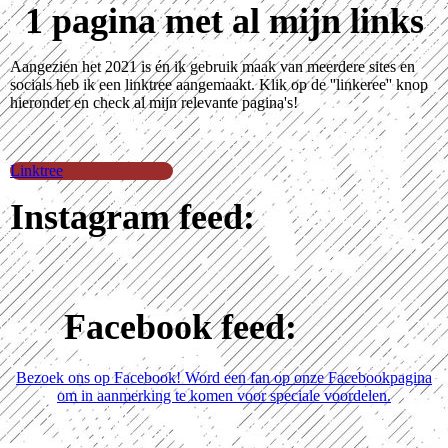
1 pagina met al mijn links
Aangezien het 2021 is én ik gebruik maak van meerdere sites en
socials heb ik een linktree aangemaakt. Klik op de ''linkeree'' knop
hieronder en check al mijn relevante pagina's!
Linktree
Instagram feed:
Facebook feed:
Bezoek ons op Facebook! Word een fan op onze Facebookpagina
om in aanmerking te komen voor speciale voordelen.